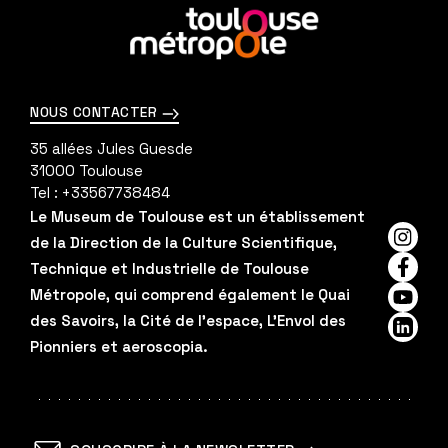
En
savoir
plus
NOUS CONTACTER
35 allées Jules Guesde
31000
Toulouse
Tel :
+33567738484
Le Museum de Toulouse est un établissement
de la Direction de la Culture Scientifique,
Insta
Technique et Industrielle de Toulouse
Faceb
Métropole, qui comprend également le Quai
YouTu
des Savoirs, la Cité de l'espace, L'Envol des
Linked
Pionniers et aeroscopia.