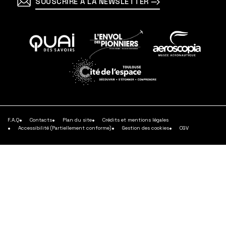
SOUSCRIRE À LA NEWSLETTER
En
En
En
savoir
savoir
savoir
plus
plus
plus
En
savoir
plus
F.A.Q
Contacts
Plan du site
Crédits et mentions légales
Accessibilité (Partiellement conforme)
Gestion des cookies
CGV