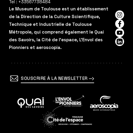
Tel :
+33567738484
Le Museum de Toulouse est un établissement
de la Direction de la Culture Scientifique,
Insta
Technique et Industrielle de Toulouse
Faceb
Métropole, qui comprend également le Quai
YouTu
des Savoirs, la Cité de l'espace, L'Envol des
Linked
Pionniers et aeroscopia.
SOUSCRIRE À LA NEWSLETTER
En
En
En
savoir
savoir
savoir
plus
plus
plus
En