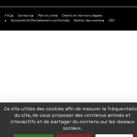
savoir
plus
F.A.Q
Contacts
Plan du site
Crédits et mentions légales
Accessibilité (Partiellement conforme)
Gestion des cookies
CGV
Ce site utilise des cookies afin de mesurer la fréquentati
du site, de vous proposer des contenus animés et
interactifs et de partager du contenu sur les réseaux
sociaux.