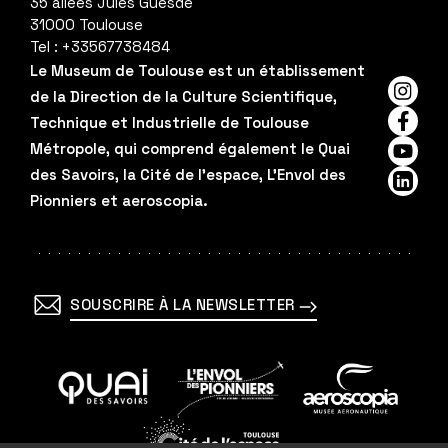
35 allées Jules Guesde
31000
Toulouse
Tel :
+33567738484
Le Museum de Toulouse est un établissement
de la Direction de la Culture Scientifique,
Insta
Technique et Industrielle de Toulouse
Faceb
Métropole, qui comprend également le Quai
YouTu
des Savoirs, la Cité de l'espace, L'Envol des
Linked
Pionniers et aeroscopia.
SOUSCRIRE À LA NEWSLETTER
En
En
En
savoir
savoir
savoir