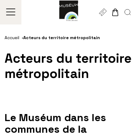
Gestion de vos préférences sur les cookies
Aller
Aller
Aller
Aller
Aller
au
à
à
au
au
Accueil
Acteurs du territoire métropolitain
contenu
la
la
pied
plan
principal
navigation
recherche
de
du
Acteurs du territoire
page
site
métropolitain
Le Muséum dans les
communes de la