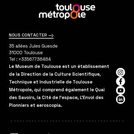
En
savoir
plus
NOUS CONTACTER
35 allées Jules Guesde
31000
Toulouse
Tel :
+33567738484
Le Museum de Toulouse est un établissement
de la Direction de la Culture Scientifique,
Insta
Technique et Industrielle de Toulouse
Faceb
Métropole, qui comprend également le Quai
YouTu
des Savoirs, la Cité de l'espace, L'Envol des
Linked
Pionniers et aeroscopia.