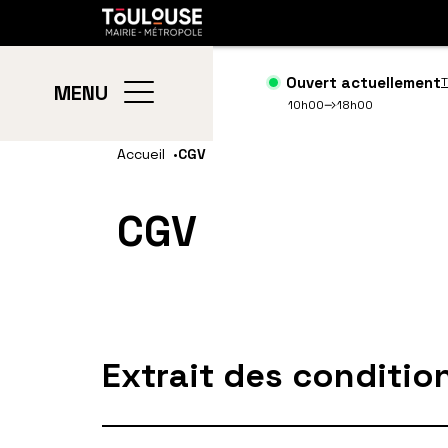
Gestion de vos préférences sur les cookies
Toulouse
métropole
Ouvert actuellement
T
MENU
10h00
18h00
Aller
Aller
Accueil
CGV
au
à
contenu
la
CGV
principal
navig
Extrait des conditi