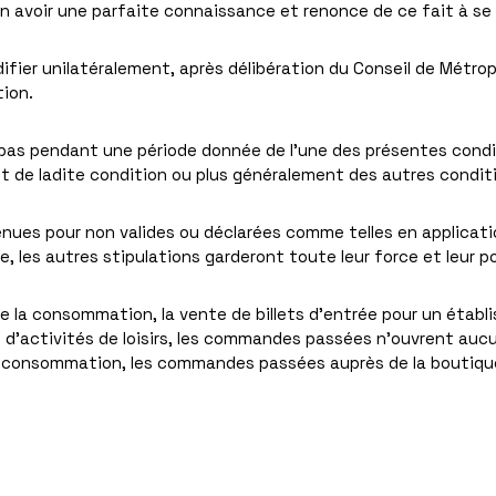
en avoir une parfaite connaissance et renonce de ce fait à se
ifier unilatéralement, après délibération du Conseil de Métropo
ion.
t pas pendant une période donnée de l’une des présentes cond
nt de ladite condition ou plus généralement des autres condit
enues pour non valides ou déclarées comme telles en applicatio
, les autres stipulations garderont toute leur force et leur p
 la consommation, la vente de billets d’entrée pour un établi
n d’activités de loisirs, les commandes passées n’ouvrent aucun
a consommation, les commandes passées auprès de la boutique 