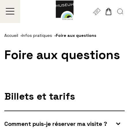
Gestion de vos préférences sur les cookies
Aller
Aller
Aller
Aller
Aller
au
à
à
au
au
Accueil
Infos pratiques
Foire aux questions
contenu
la
la
pied
plan
principal
navigation
recherche
de
du
Foire aux questions
page
site
Billets et tarifs
Comment puis-je réserver ma visite ?