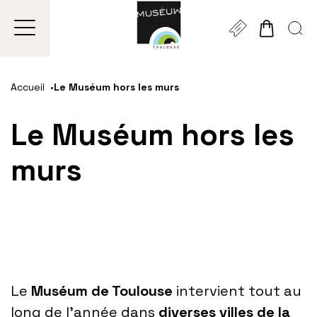
Gestion de vos préférences sur les cookies
Aller
Aller
Aller
Aller
Aller
au
à
à
au
au
Accueil
Le Muséum hors les murs
contenu
la
la
pied
plan
principal
navigation
recherche
de
du
Le Muséum hors les
page
site
murs
Le
Muséum de Toulouse
intervient tout au
long de l’année dans
diverses villes de la