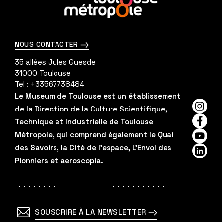
savoir
plus
NOUS CONTACTER
35 allées Jules Guesde
31000
Toulouse
Tel :
+33567738484
Le Museum de Toulouse est un établissement
de la Direction de la Culture Scientifique,
Insta
Technique et Industrielle de Toulouse
Faceb
Métropole, qui comprend également le Quai
YouTu
des Savoirs, la Cité de l'espace, L'Envol des
Linked
Pionniers et aeroscopia.
SOUSCRIRE À LA NEWSLETTER