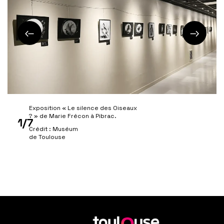
Exposition « Le silence des Oiseaux
? » de Marie Frécon à Pibrac.
1/7
Crédit : Muséum
de Toulouse
En