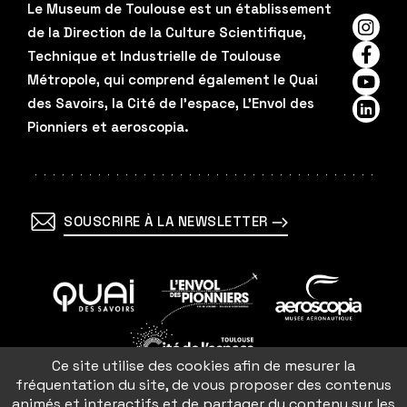
Le Museum de Toulouse est un établissement
de la Direction de la Culture Scientifique,
Insta
Technique et Industrielle de Toulouse
Faceb
Métropole, qui comprend également le Quai
YouTu
des Savoirs, la Cité de l'espace, L'Envol des
Linked
Pionniers et aeroscopia.
SOUSCRIRE À LA NEWSLETTER
En
En
En
savoir
savoir
savoir
Ce site utilise des cookies afin de mesurer la
plus
plus
plus
En
fréquentation du site, de vous proposer des contenus
savoir
animés et interactifs et de partager du contenu sur les