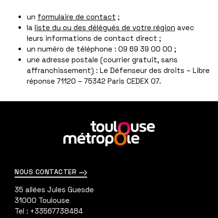
un
formulaire de contact
;
la
liste du ou des délégués de votre région
avec
leurs informations de contact direct ;
un numéro de téléphone : 09 69 39 00 00 ;
une adresse postale (courrier gratuit, sans
affranchissement) : Le Défenseur des droits – Libre
réponse 71120 – 75342 Paris CEDEX 07.
En
savoir
plus
NOUS CONTACTER
35 allées Jules Guesde
31000
Toulouse
Tel :
+33567738484