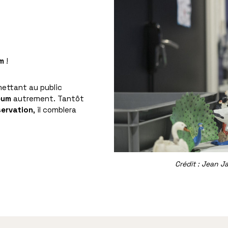
m
!
ettant au public
éum
autrement. Tantôt
servation
, il comblera
Crédit : Jean 