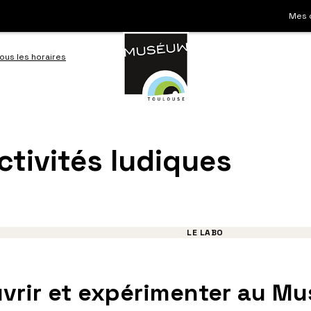
Mes 
ous les horaires
Aller
à
la
ctivités ludiques
ation
recherche
LE LABO
vrir et expérimenter au Mu