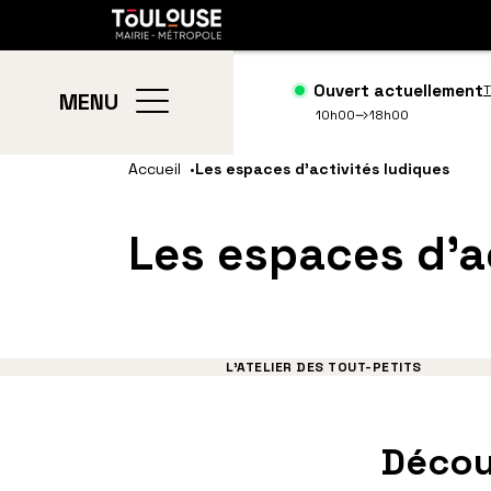
Gestion de vos préférences sur les cookies
Toulouse
métropole
Ouvert actuellement
T
MENU
10h00
18h00
Aller
Aller
Accueil
Les espaces d’activités ludiques
au
à
contenu
la
Les espaces d’a
principal
navig
L’ATELIER DES TOUT-PETITS
Décou