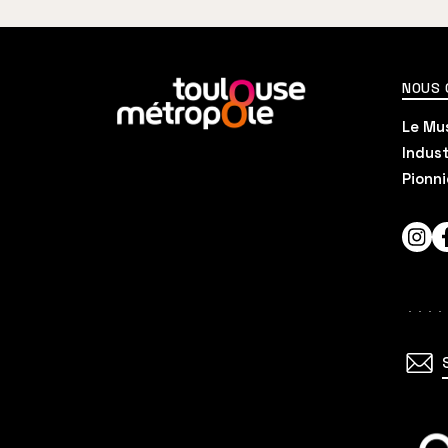
En
NOUS
savoir
Le Mus
plus
Indust
Pionni
Inst