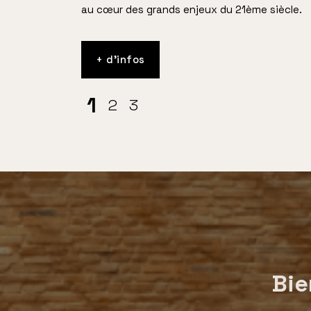
au cœur des grands enjeux du 21ème siècle.
+ d’infos
2
1
3
Bie