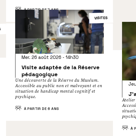
À PARTIR DE 7 ANS
VISITES
S
Mer. 26 août 2026 - 14h30
Visite adaptée de la Réserve
pédagogique
Une découverte de la Réserve du Muséum.
Jeu
Accessible au public non et malvoyant et en
situation de handicap mental cognitif et
J’
psychique.
Atelie
Access
À PARTIR DE 6 ANS
situati
psychi
À P