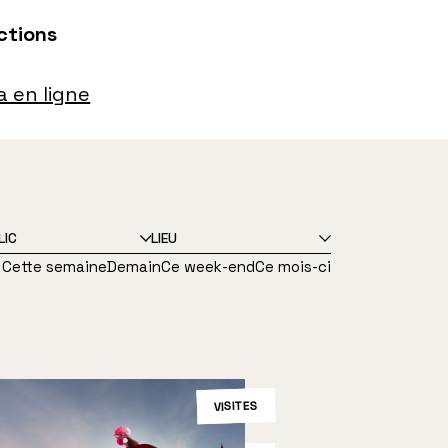
ections
 en ligne
TYPE
PUBLIC
LIEU
D’ÉVÈNEMENT
Cette semaine
Demain
Ce week-end
Ce mois-ci
VISITES