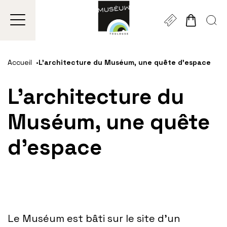
Gestion de vos préférences sur les cookies
Aller
Aller
Aller
Aller
Aller
au
à
à
au
au
Accueil
L’architecture du Muséum, une quête d’espace
contenu
la
la
pied
plan
principal
navigation
recherche
de
du
L’architecture du
page
site
Muséum, une quête
d’espace
Le Muséum est bâti sur le site d’un