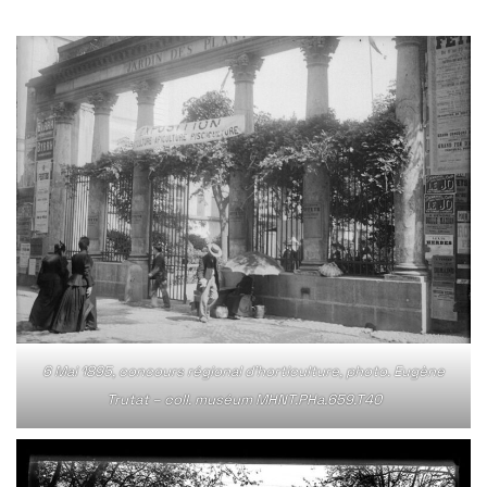
6 Mai 1895, concours régional d’horticulture, photo. Eugène
Trutat – coll. muséum MHNT.PHa.659.T40