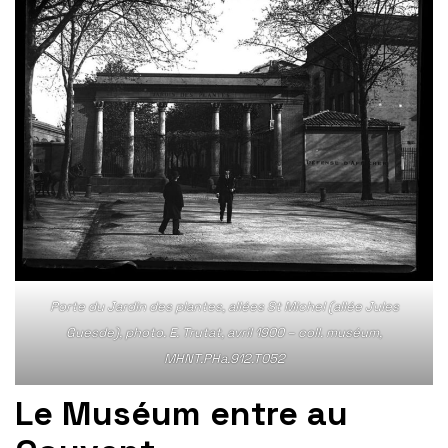
Porte du Jardin des plantes, allées St Michel (allée Jules
Guesde), photo. E. Trutat, avril 1900 – coll. muséum,
MHNT.PHa.912.T052
Le Muséum entre au