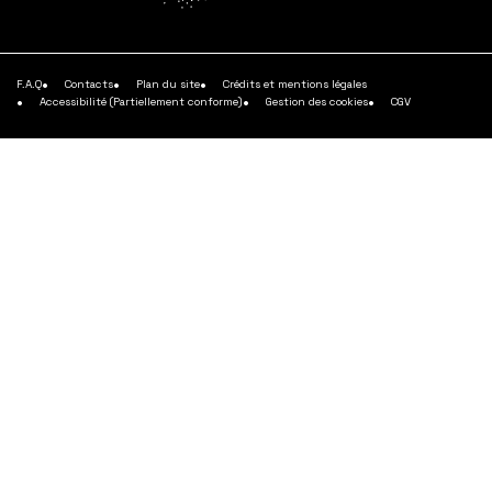
plus
plus
plus
En
savoir
plus
F.A.Q
Contacts
Plan du site
Crédits et mentions légales
Accessibilité (Partiellement conforme)
Gestion des cookies
CGV