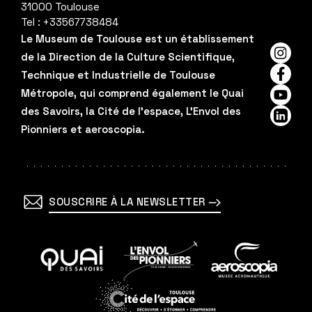
31000
Toulouse
Tel :
+33567738484
Le Museum de Toulouse est un établissement
de la Direction de la Culture Scientifique,
Insta
Technique et Industrielle de Toulouse
Faceb
Métropole, qui comprend également le Quai
YouTu
des Savoirs, la Cité de l'espace, L'Envol des
Linked
Pionniers et aeroscopia.
SOUSCRIRE À LA NEWSLETTER
En
En
En
savoir
savoir
savoir