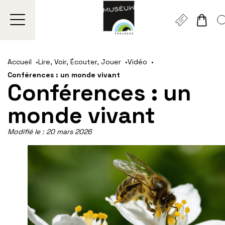
Gestion de vos préférences sur les cookies
Aller
Aller
Aller
Aller
Aller
au
à
à
au
au
Accueil
Lire, Voir, Écouter, Jouer
Vidéo
contenu
la
la
pied
plan
Conférences : un monde vivant
principal
navigation
recherche
de
du
Conférences : un
page
site
monde vivant
Modifié le :
20 mars 2026