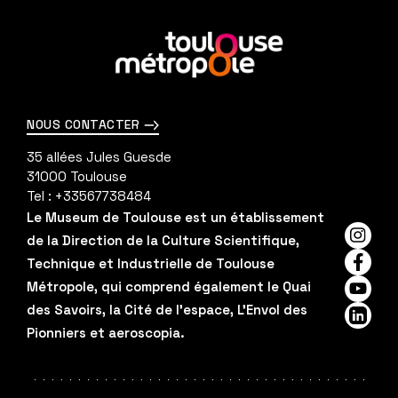
En
savoir
plus
NOUS CONTACTER
35 allées Jules Guesde
31000
Toulouse
Tel :
+33567738484
Le Museum de Toulouse est un établissement
de la Direction de la Culture Scientifique,
Insta
Technique et Industrielle de Toulouse
Faceb
Métropole, qui comprend également le Quai
YouTu
des Savoirs, la Cité de l'espace, L'Envol des
Linked
Pionniers et aeroscopia.