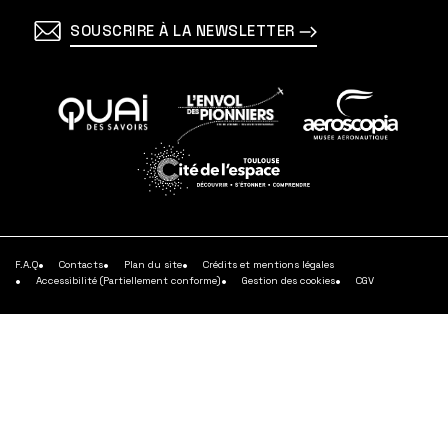
SOUSCRIRE À LA NEWSLETTER
En
En
En
savoir
savoir
savoir
plus
plus
plus
En
savoir
plus
F.A.Q
Contacts
Plan du site
Crédits et mentions légales
Accessibilité (Partiellement conforme)
Gestion des cookies
CGV