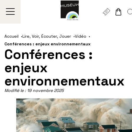
Gestion de vos préférences sur les cookies
Aller
Aller
Aller
Aller
Aller
au
à
à
au
au
Accueil
Lire, Voir, Écouter, Jouer
Vidéo
contenu
la
la
pied
plan
Conférences : enjeux environnementaux
principal
navigation
recherche
de
du
Conférences :
page
site
enjeux
environnementaux
Modifié le :
19 novembre 2025