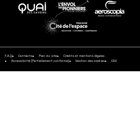
En
En
En
savoir
savoir
savoir
plus
plus
plus
En
savoir
plus
F.A.Q
Contacts
Plan du site
Crédits et mentions légales
Accessibilité (Partiellement conforme)
Gestion des cookies
CGV