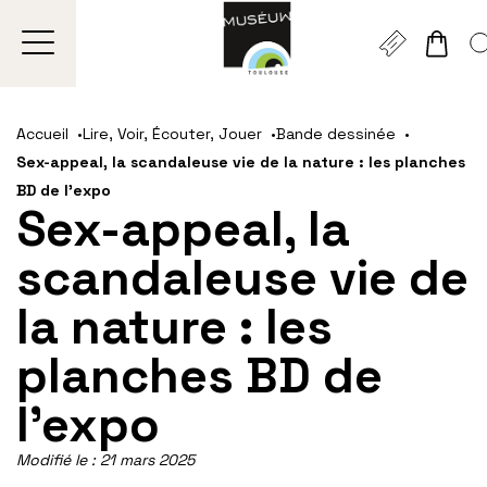
Gestion de vos préférences sur les cookies
Aller
Aller
Aller
Aller
Aller
au
à
à
au
au
Accueil
Lire, Voir, Écouter, Jouer
Bande dessinée
contenu
la
la
pied
plan
Sex-appeal, la scandaleuse vie de la nature : les planches
principal
navigation
recherche
de
du
BD de l’expo
page
site
Sex-appeal, la
scandaleuse vie de
la nature : les
planches BD de
l’expo
Modifié le :
21 mars 2025