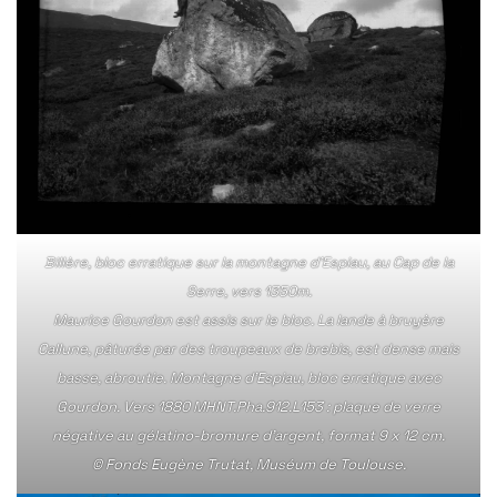
Billère, bloc erratique sur la montagne d’Espiau, au Cap de la
Serre, vers 1350m.
Maurice Gourdon est assis sur le bloc. La lande à bruyère
Callune, pâturée par des troupeaux de brebis, est dense mais
basse, abroutie. Montagne d’Espiau, bloc erratique avec
Gourdon. Vers 1880 MHNT.Pha.912.L153 : plaque de verre
négative au gélatino-bromure d’argent, format 9 x 12 cm.
© Fonds Eugène Trutat, Muséum de Toulouse.