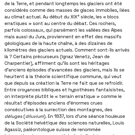
de la Terre, et pendant longtemps les glaciers ont été
considérés comme des masses de glaces immobiles, liées
e
au climat actuel. Au début du XIX
siècle, les « blocs
erratiques » sont au centre du débat. Ces rochers,
parfois colossaux, qui parsèment les vallées des Alpes
mais aussi du Jura, proviennent en effet des massifs
géologiques de la haute chaîne, à des dizaines de
kilomètres des glaciers actuels. Comment sont-ils arrivés
là ? Certains précurseurs (Ignaz Venetz, Jean de
Charpentier), affirment qu’ils sont les héritages
d’anciens épisodes d’avancées des glaciers, mais ils se
heurtent à la théorie scientifique commune, qui veut
que depuis sa création la Terre ne fait que se refroidir.
Entre croyances bibliques et hypothèses fantaisistes,
on interprète plutôt le « terrain erratique » comme le
résultat d’épisodes anciens d’énormes crues
consécutives à la surrection des montagnes, des
déluges
(
diluvium
). En 1837, lors d’une séance houleuse
de la Société helvétique des sciences naturelles, Louis
Agassiz, paléontologue suisse de renommée