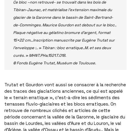
Ce bloc –non retrouvé- se trouvait dans les bois de
Tibiran-Jaunac, et matérialise l’extension maximale du
glacier de la Garonne dans le bassin de Saint-Bertrand-
de-Comminges. Maurice Gourdon est debout sur le bloc..
Plaque négative au gélatino bromure d’argent, format
15×22 cm…Inscription manuscrite par Eugène Trutat sur
l’enveloppe :.. » Tibiran : bloc erratique..M. et ses deux
curés. » MHNT.PHa.1521.T.018.
© Fonds Eugène Trutat, Muséum de Toulouse.
Trutat et Gourdon vont aussi se consacrer à la recherche
des traces des glaciations anciennes, ce qui est appelé
le « terrain erratique », c’est-à-dire les sédiments des
terrasses fluvio-glaciaires et les blocs erratiques. On
retrouve de nombreux clichés et articles de cette
période concernant la vallée de la Garonne, le glaciaire du
bassin de Lourdes, les vallées d’Aure et du Louron, le val
d’Ariège, la vallée d’Ossau et le bassin d’Arudy… Mais le