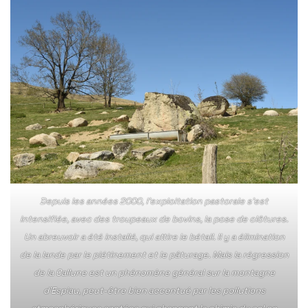
Depuis les années 2000, l’exploitation pastorale s’est
intensifiée, avec des troupeaux de bovins, la pose de clôtures.
Un abreuvoir a été installé, qui attire le bétail. Il y a élimination
de la lande par le piétinement et le pâturage. Mais la régression
de la Callune est un phénomène général sur la montagne
d’Espiau, peut-être bien accentué par les pollutions