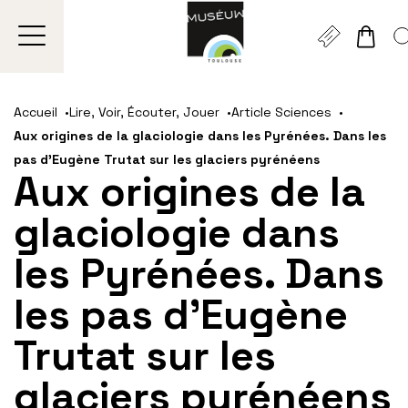
Gestion de vos préférences sur les cookies
Aller
Aller
Aller
Aller
Aller
au
à
à
au
au
Accueil
Lire, Voir, Écouter, Jouer
Article Sciences
contenu
la
la
pied
plan
Aux origines de la glaciologie dans les Pyrénées. Dans les
principal
navigation
recherche
de
du
pas d’Eugène Trutat sur les glaciers pyrénéens
page
site
Aux origines de la
glaciologie dans
les Pyrénées. Dans
les pas d’Eugène
Trutat sur les
glaciers pyrénéens