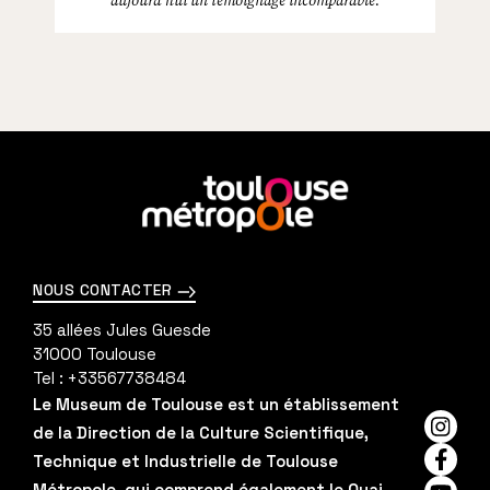
aujourd’hui un témoignage incomparable.
En
savoir
plus
NOUS CONTACTER
35 allées Jules Guesde
31000
Toulouse
Tel :
+33567738484
Le Museum de Toulouse est un établissement
de la Direction de la Culture Scientifique,
Insta
Technique et Industrielle de Toulouse
Faceb
Métropole, qui comprend également le Quai