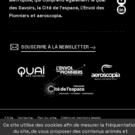
YouTu
des Savoirs, la Cité de l'espace, L'Envol des
Linked
Pionniers et aeroscopia.
SOUSCRIRE À LA NEWSLETTER
En
En
En
savoir
savoir
savoir
plus
plus
plus
En
savoir
plus
F.A.Q
Contacts
Plan du site
Crédits et mentions légales
Accessibilité (Partiellement conforme)
Gestion des cookies
CGV
Ce site utilise des cookies afin de mesurer la fréquentati
du site, de vous proposer des contenus animés et