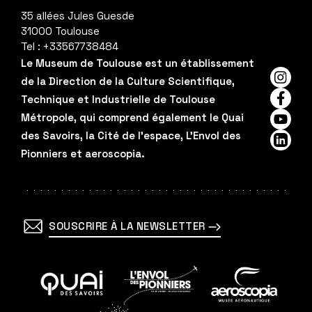
35 allées Jules Guesde
31000
Toulouse
Tel :
+33567738484
Le Museum de Toulouse est un établissement
de la Direction de la Culture Scientifique,
Insta
Technique et Industrielle de Toulouse
Faceb
Métropole, qui comprend également le Quai
YouTu
des Savoirs, la Cité de l'espace, L'Envol des
Linked
Pionniers et aeroscopia.
SOUSCRIRE À LA NEWSLETTER
En
En
En