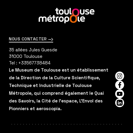
En
savoir
plus
NOUS CONTACTER
35 allées Jules Guesde
31000
Toulouse
Tel :
+33567738484
Le Museum de Toulouse est un établissement
de la Direction de la Culture Scientifique,
Insta
Technique et Industrielle de Toulouse
Faceb
Métropole, qui comprend également le Quai
YouTu
des Savoirs, la Cité de l'espace, L'Envol des
Linked
Pionniers et aeroscopia.