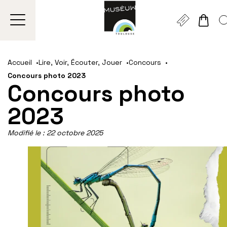
Gestion de vos préférences sur les cookies
Aller
Aller
Aller
Aller
Aller
au
à
à
au
au
Accueil
Lire, Voir, Écouter, Jouer
Concours
contenu
la
la
pied
plan
Concours photo 2023
principal
navigation
recherche
de
du
Concours photo
page
site
2023
Modifié le :
22 octobre 2025