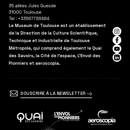
35 allées Jules Guesde
31000
Toulouse
Tel :
+33567738484
Le Museum de Toulouse est un établissement
de la Direction de la Culture Scientifique,
Insta
Technique et Industrielle de Toulouse
Faceb
Métropole, qui comprend également le Quai
YouTu
des Savoirs, la Cité de l'espace, L'Envol des
Linked
Pionniers et aeroscopia.
SOUSCRIRE À LA NEWSLETTER
En
En
En