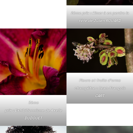
2ème prix : Aimer à en perdre la
tête de Julien ROUARD
Fleurs et fruits d’orme
champêtre : Jean-François
CART
3ème
prix : Exhibitionnisme de Axelle
DUDOUET