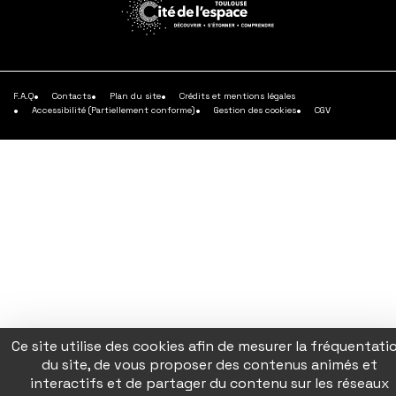
savoir
savoir
savoir
plus
plus
plus
En
savoir
plus
F.A.Q
Contacts
Plan du site
Crédits et mentions légales
Accessibilité (Partiellement conforme)
Gestion des cookies
CGV
Ce site utilise des cookies afin de mesurer la fréquentati
du site, de vous proposer des contenus animés et
interactifs et de partager du contenu sur les réseaux