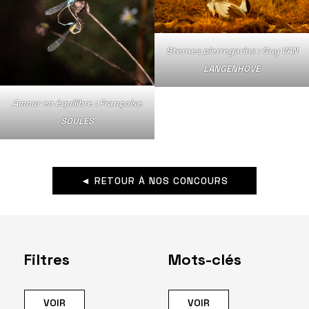
Sternes pierregarins : Guy VAN
LANGENHOVE
Amour en équilibre : Françoise
SOULES
◄ RETOUR À NOS CONCOURS
Filtres
Mots-clés
VOIR
VOIR