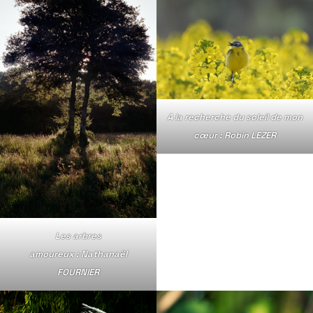
A la recherche du soleil de mon
cœur : Robin LEZER
Les arbres
amoureux : Nathanaël
FOURNIER