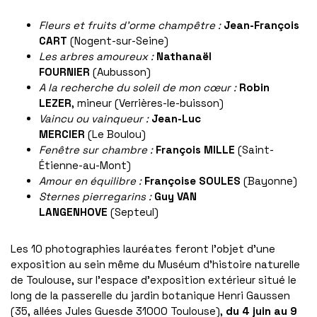
Fleurs et fruits d’orme champêtre :
Jean-François
CART
(Nogent-sur-Seine)
Les arbres amoureux :
Nathanaël
F
OURNIER
(Aubusson)
A la recherche du soleil de mon cœur :
Robin
LEZER
, mineur (Verrières-le-buisson)
Vaincu ou
v
ainqueur :
Jean-Luc
MERCIER
(Le Boulou)
Fenêtre sur chambre :
François MILLE
(Saint-
Étienne-au-Mont)
Amour en équilibre :
Françoise SOULES
(Bayonne)
Sternes
p
ierregarins :
Guy VAN
LANGENHOVE
(Septeul)
Les 10 photographies lauréates feront l’objet d’une
exposition au sein même du Muséum d’histoire naturelle
de Toulouse, sur l’espace d’exposition extérieur situé le
long de la passerelle du jardin botanique Henri Gaussen
(35, allées Jules Guesde 31000 Toulouse),
du 4 juin au 9