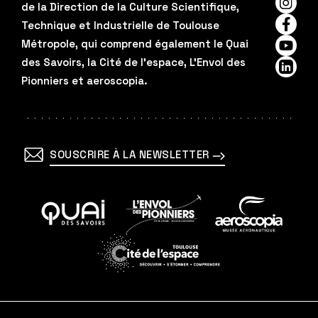
de la Direction de la Culture Scientifique,
Insta
Technique et Industrielle de Toulouse
Faceb
Métropole, qui comprend également le Quai
YouTu
des Savoirs, la Cité de l'espace, L'Envol des
Linked
Pionniers et aeroscopia.
SOUSCRIRE À LA NEWSLETTER
En
En
En
savoir
savoir
savoir
plus
plus
plus
En
savoir
plus