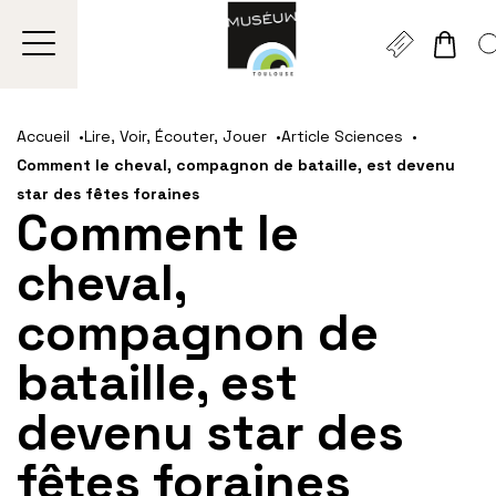
Gestion de vos préférences sur les cookies
Aller
Aller
Aller
Aller
Aller
au
à
à
au
au
Accueil
Lire, Voir, Écouter, Jouer
Article Sciences
contenu
la
la
pied
plan
Comment le cheval, compagnon de bataille, est devenu
principal
navigation
recherche
de
du
star des fêtes foraines
page
site
Comment le
cheval,
compagnon de
bataille, est
devenu star des
fêtes foraines