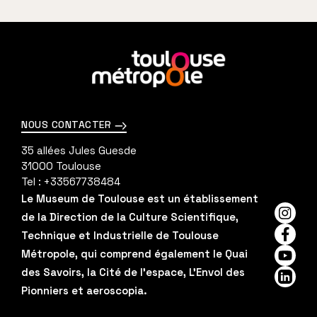
En
savoir
plus
NOUS CONTACTER
35 allées Jules Guesde
31000
Toulouse
Tel :
+33567738484
Le Museum de Toulouse est un établissement
de la Direction de la Culture Scientifique,
Insta
Technique et Industrielle de Toulouse
Faceb
Métropole, qui comprend également le Quai
YouTu
des Savoirs, la Cité de l'espace, L'Envol des
Linked
Pionniers et aeroscopia.