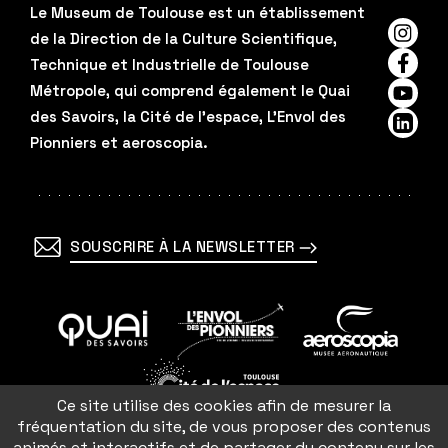
Le Museum de Toulouse est un établissement
de la Direction de la Culture Scientifique,
Insta
Technique et Industrielle de Toulouse
Faceb
Métropole, qui comprend également le Quai
YouTu
des Savoirs, la Cité de l'espace, L'Envol des
Linked
Pionniers et aeroscopia.
SOUSCRIRE À LA NEWSLETTER
En
En
En
savoir
savoir
savoir
Ce site utilise des cookies afin de mesurer la
plus
plus
plus
En
fréquentation du site, de vous proposer des contenus
savoir
animés et interactifs et de partager du contenu sur les