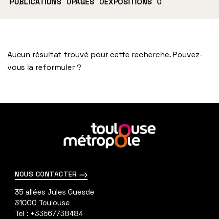
PUBLICATIONS
0
PAGES
0
EXPOSITIONS
0
Aucun résultat trouvé pour cette recherche. Pouvez-
vous la reformuler ?
En
savoir
plus
NOUS CONTACTER
35 allées Jules Guesde
31000
Toulouse
Tel :
+33567738484