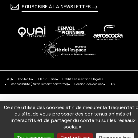
SOUSCRIRE À LA NEWSLETTER
En
En
En
savoir
savoir
savoir
plus
plus
plus
En
savoir
plus
F.A.Q
Contacts
Plan du site
Crédits et mentions légales
Accessibilité (Partiellement conforme)
Gestion des cookies
CGV
Ce site utilise des cookies afin de mesurer la fréquentati
du site, de vous proposer des contenus animés et
interactifs et de partager du contenu sur les réseaux
sociaux.
Tout accepter
Tout refuser
Personnaliser