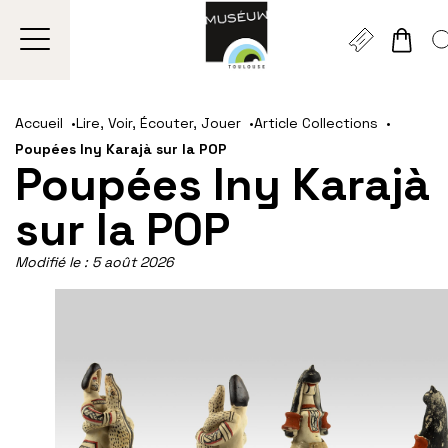
Gestion de vos préférences sur les cookies
Aller
Aller
Aller
Aller
Aller
au
à
à
au
au
Accueil
Lire, Voir, Écouter, Jouer
Article Collections
contenu
la
la
pied
plan
Poupées Iny Karajà sur la POP
principal
navigation
recherche
de
du
Poupées Iny Karajà
page
site
sur la POP
Modifié le :
5 août 2026