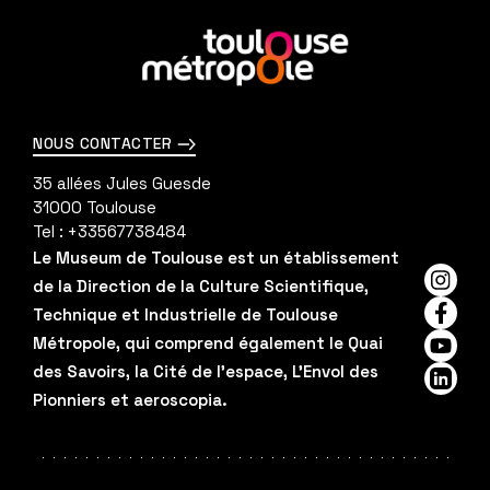
En
savoir
plus
NOUS CONTACTER
35 allées Jules Guesde
31000
Toulouse
Tel :
+33567738484
Le Museum de Toulouse est un établissement
de la Direction de la Culture Scientifique,
Insta
Technique et Industrielle de Toulouse
Faceb
Métropole, qui comprend également le Quai
YouTu
des Savoirs, la Cité de l'espace, L'Envol des
Linked
Pionniers et aeroscopia.