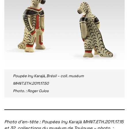
Poupée Iny Karajà, Brésil – coll. muséum
MHNT.ETH.2011.17.50
Photo. : Roger Culos
Photo d’en-tête : Poupées Iny Karajà MHNT.ETH.2011.17.15
et 32, collections du muséum de Toulouse – photo. :