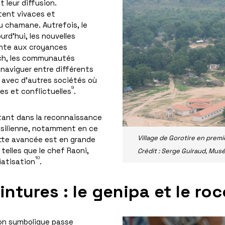
nt leur diffusion.
stent vivaces et
 chamane. Autrefois, le
urd’hui, les nouvelles
ante aux croyances
sch, les communautés
naviguer entre différents
te avec d’autres sociétés où
9
es et conflictuelles
.
rtant dans la reconnaissance
résilienne, notamment en ce
Village de Gorotire en prem
Cette avancée est en grande
telles que le chef Raoni,
Crédit : Serge Guiraud, Mus
10
iatisation
.
intures : le genipa et le ro
ion symbolique passe