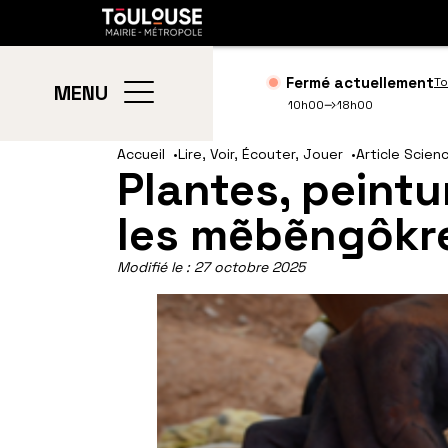
Gestion de vos préférences sur les cookies
Toulouse
métropole
Fermé actuellement
To
MENU
10h00
18h00
Aller
Aller
Accueil
Lire, Voir, Écouter, Jouer
Article Scien
Plantes, peintu
au
à
contenu
la
les mẽbẽngôkre
principal
navig
Modifié le :
27 octobre 2025