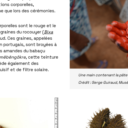
ons corporelles,
ne que lors des cérémonies.
porelles sont le rouge et le
 graines du rocouyer (
Bixa
Sud. Ces graines, appelées
n portugais, sont broyées à
 des amandes du babaçu
mẽbẽngôkre
, cette teinture
ssède également des
lsif et de filtre solaire.
Une main contenant la pâte 
Crédit : Serge Guiraud, Mus