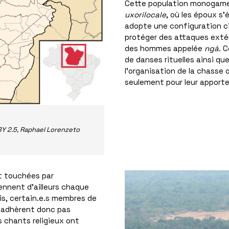
Cette population monogame 
uxorilocale
, où les époux s’
adopte une configuration ci
protéger des attaques extér
des hommes appelée
ngà.
C
de danses rituelles ainsi que
l’organisation de la chasse 
seulement pour leur apporter
BY 2.5, Raphael Lorenzeto
t touchées par
iennent d’ailleurs chaque
s, certain.e.s membres de
’adhèrent donc pas
s chants religieux ont