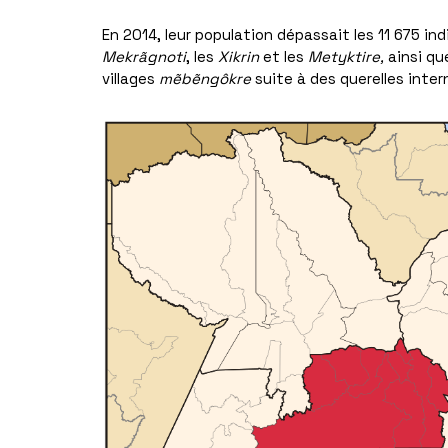
En 2014, leur population dépassait les 11 675 ind
Mekrãgnoti
, les
Xikrin
et les
Metyktire,
ainsi qu
villages
mẽbẽngôkre
suite à des querelles inter