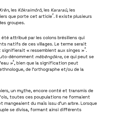
Krẽn
, les
Kôkraimôrô
, les
Kararaû
, les
2
iers que porte cet article
. Il existe plusieurs
 des groupes.
 été attribué par les colons brésiliens qui
nts natifs de ces villages. Le terme serait
3
t signifierait « ressemblent aux singes »
.
’auto-dénomment
mẽbẽngôkre
, ce qui peut se
4
d’eau
»
, bien que la signification peut
’ethnologue, de l’orthographe et/ou de la
rniers, un mythe, encore conté et transmis de
efois, toutes ces poupulations ne formaient
t mangeaient du maïs issu d’un arbre. Lorsque
euple se divisa, formant ainsi différents