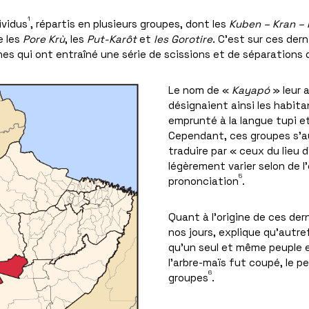
1
ividus
, répartis en plusieurs groupes, dont les
Kuben – Kran – 
e les
Pore Krù
, les
Put-Karôt
et
les Gorotire
. C’est sur ces dern
nes qui ont entraîné une série de scissions et de séparations
Le nom de «
Kayapó
» leur a
désignaient ainsi les habita
emprunté à la langue tupi e
Cependant, ces groupes s
traduire par « ceux du lieu 
légèrement varier selon de l
5
prononciation
.
Quant à l’origine de ces de
nos jours, explique qu’autr
qu’un seul et même peuple e
l’arbre-maïs fut coupé, le p
6
groupes
.