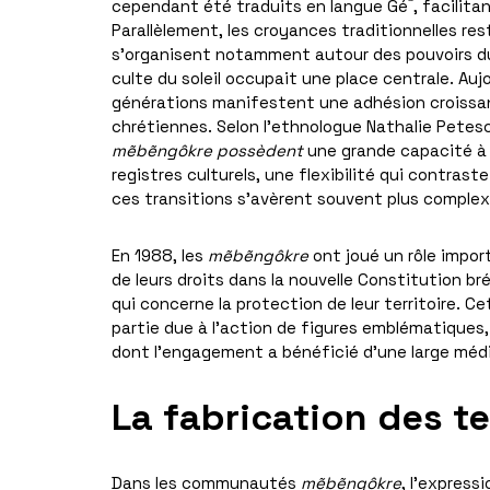
cependant été traduits en langue Gé
, facilita
Parallèlement, les croyances traditionnelles re
s’organisent notamment autour des pouvoirs du
culte du soleil occupait une place centrale. Aujo
générations manifestent une adhésion croiss
chrétiennes. Selon l’ethnologue Nathalie Pete
mẽbẽngôkre possèdent
une grande capacité à 
registres culturels, une flexibilité qui contras
ces transitions s’avèrent souvent plus complex
En 1988, les
mẽbẽngôkre
ont joué un rôle impo
de leurs droits dans la nouvelle Constitution b
qui concerne la protection de leur territoire. 
partie due à l’action de figures emblématiques, 
dont l’engagement a bénéficié d’une large méd
La fabrication des te
Dans les communautés
m
ẽbẽngôkre
, l’express