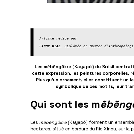
Article rédigé par
FANNY DIAZ
, Diplômée en Master d’Anthropologi
Les mẽbẽngôkre (Kayapó) du Brésil central i
cette expression, les peintures corporelles, 
Plus qu’un ornement, elles constituent un l
symbolique de ces motifs, leur tr
Qui sont les m
ẽbẽng
Les
mẽbẽngôkre
(Kayapó) forment un ensemble de
hectares, situé en bordure du Rio Xingu, sur la 