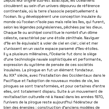
Depuis leur origine sud-est asiatique, les Océaniens
circulèrent au sein d’un univers dépourvu de référence
continentale, où la terre s’associe perpétuellement à
l’océan. Ils y développèrent une conception insulaire du
monde où l’océan n’isole pas mais relie les îles, qui furent,
selon les légendes polynésiennes, pêchées par les dieux.
Chaque île ou archipel constitue le nombril d’un dôme
céleste, caractérisé par une étoile zénithale. Naviguer
d’île en île équivalait à voler de ciel en ciel ; ciel et mer
s’unissent en un vaste espace parsemé d’îles-étoiles.
Il y a plusieurs millénaires, l’Océanie fut donc le siège
d’une technologie navale sophistiquée et performante,
expression du système de pensée de ces sociétés
insulaires. La pirogue en fut un élément fondateur.
e
Au XIX
siècle, avec l’installation des Occidentaux dans le
Pacifique et l’adoption de nouveaux modes de vie, les
pirogues se sont transformées, et pour certaines d’entre
elles, ont totalement disparu. Suite à un mouvement de
revitalisation culturelle né à Hawaï dans les années 1970,
l’univers de la pirogue reste aujourd’hui fédérateur de
bien des énergies : construction d’anciens modèles de