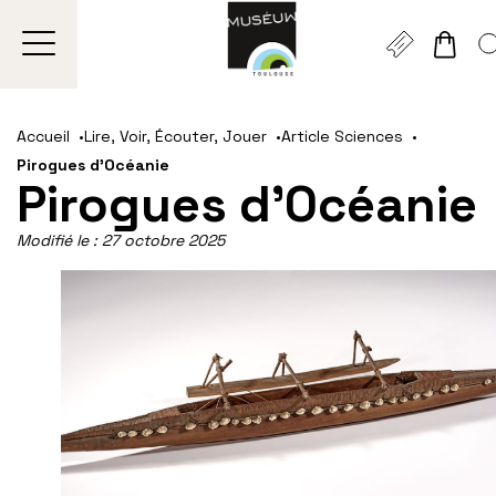
Gestion de vos préférences sur les cookies
Aller
Aller
Aller
Aller
Aller
au
à
à
au
au
Accueil
Lire, Voir, Écouter, Jouer
Article Sciences
contenu
la
la
pied
plan
Pirogues d’Océanie
principal
navigation
recherche
de
du
Pirogues d’Océanie
page
site
Modifié le :
27 octobre 2025