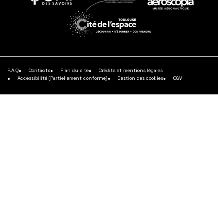
En
En
En
savoir
savoir
savoir
plus
plus
plus
En
savoir
plus
F.A.Q
Contacts
Plan du site
Crédits et mentions légales
Accessibilité (Partiellement conforme)
Gestion des cookies
CGV