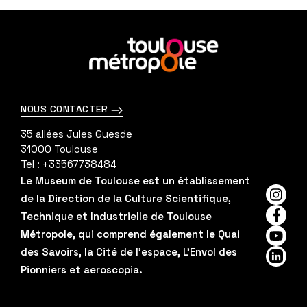
En
savoir
plus
NOUS CONTACTER
35 allées Jules Guesde
31000
Toulouse
Tel :
+33567738484
Le Museum de Toulouse est un établissement
de la Direction de la Culture Scientifique,
Insta
Technique et Industrielle de Toulouse
Faceb
Métropole, qui comprend également le Quai
YouTu
des Savoirs, la Cité de l'espace, L'Envol des
Linked
Pionniers et aeroscopia.