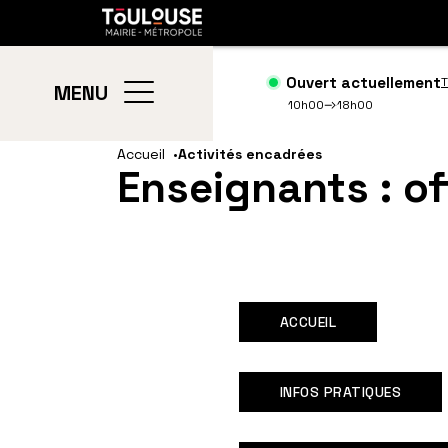
Gestion de vos préférences sur les cookies
Toulouse
métropole
Ouvert actuellement
T
MENU
10h00
18h00
Aller
Aller
Accueil
Activités encadrées
Enseignants : o
au
à
contenu
la
principal
navig
ACCUEIL
INFOS PRATIQUES