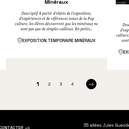
Minéraux
Descriptif À partir d’objets de l’exposition,
d’expériences et de références issues de la Pop
culture, les élèves découvrent que les minéraux ne
Desc
sont pas que de simples cailloux. En petits...
d’exp
culture
EXPOSITION TEMPORAIRE MINÉRAUX
sont
EX
pagination
1
2
3
4
Page
Page
Page
Page
Page
suivante
35 allées Jules Guesd
 CONTACTER