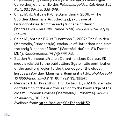
Cervoidea) et la famille des
Palaeomerycidae
.
C.R. Acad. Sci.
Paris, 321, Sér. II a : 339-346.
Orliac M. J., Antoine P.-O. & Duranthon F. 2006. — The
Suoidea (Mammalia, Artiodactyla), exclusive of
Listriodontinae, from the early Miocene of Béon 1
(Montréal-du-Gers, SW France, MN4).
Geodiversitas 28 (4)
:
685-718.
Orliac M., Antoine P.O. et Duranthon F., 2007 : The Suoidea
(Mammalia, Artiodactyla), exclusive of Listriodontinae, from
the early Miocene of Béon 1 (Montréal-duGers, SW France,
MN4).
Geodiversitas, 28, (4): 685-718.
Bastien Mennecart, Francis Duranthon, Loïc Costeur, 3D
models related to the publication: Systematic contribution
of the auditory region to the knowledge of the oldest
European Bovidae (Mammalia, Ruminantia
)
, MorphoMuseuM
,
10.18563/journal.m3.242
,
10
, 4
, (e242)
, (2024)
.
Mennecart, B., Duranthon, F. & Costeur, L., 2024 Systematic
contribution of the auditory region to the knowledge of the
oldest European Bovidae (Mammalia, Ruminantia).
Journal
of Anatomy
, 00, 1–18.
Available from:
https://doi.org/10.1111/joa.14132