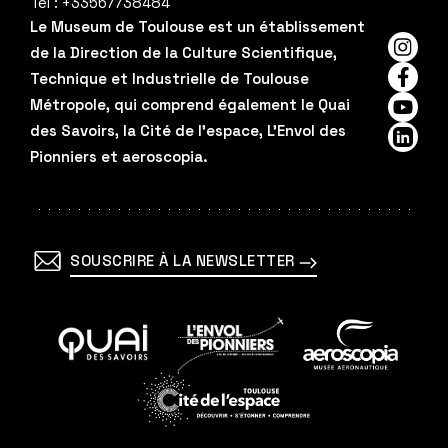
Tel :
+33567738484
Le Museum de Toulouse est un établissement
de la Direction de la Culture Scientifique,
Insta
Technique et Industrielle de Toulouse
Faceb
Métropole, qui comprend également le Quai
YouTu
des Savoirs, la Cité de l'espace, L'Envol des
Linked
Pionniers et aeroscopia.
SOUSCRIRE À LA NEWSLETTER
En
En
En
savoir
savoir
savoir
plus
plus
plus
En