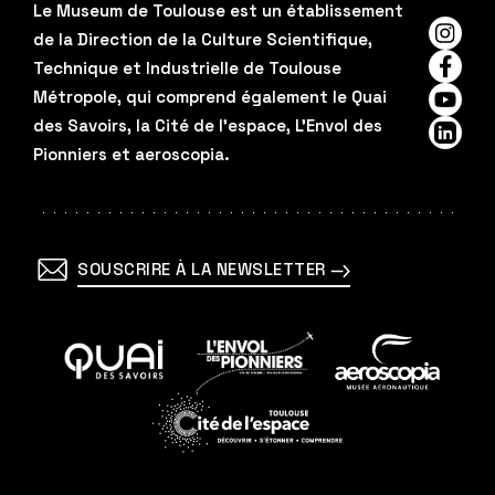
Le Museum de Toulouse est un établissement
de la Direction de la Culture Scientifique,
Insta
Technique et Industrielle de Toulouse
Faceb
Métropole, qui comprend également le Quai
YouTu
des Savoirs, la Cité de l'espace, L'Envol des
Linked
Pionniers et aeroscopia.
SOUSCRIRE À LA NEWSLETTER
En
En
En
savoir
savoir
savoir
plus
plus
plus
En
savoir