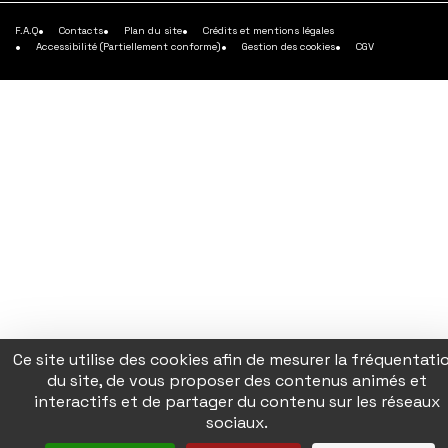
plus
F.A.Q
Contacts
Plan du site
Crédits et mentions légales
Accessibilité (Partiellement conforme)
Gestion des cookies
CGV
Ce site utilise des cookies afin de mesurer la fréquentati
du site, de vous proposer des contenus animés et
interactifs et de partager du contenu sur les réseaux
sociaux.