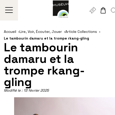
Gestion de vos préférences sur les cookies
Aller
Aller
Aller
Aller
Aller
au
à
à
au
au
Accueil
Lire, Voir, Écouter, Jouer
Article Collections
contenu
la
la
pied
plan
Le tambourin damaru et la trompe rkang-gling
principal
navigation
recherche
de
du
Le tambourin
page
site
damaru et la
trompe rkang-
gling
Modifié le :
13 février 2025