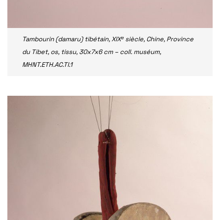
e
Tambourin (damaru) tibétain, XIX
siècle, Chine, Province
du Tibet, os, tissu, 30x7x6 cm – coll. muséum,
MHNT.ETH.AC.TI.1