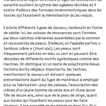
sonorité soutient le rythme des syllabes récitées et il
existe d’ailleurs des formules mnémotechniques dans les
textes qui favorisent la mémorisation du jeu requis.
Il existe différents types de
damaru
, tambourin en forme
de sablier. Ici, les caisses de résonances sont formées
par deux calottes crâniennes assemblées par le sommet
et recouvertes de peaux. D’ailleurs, on l’appelle parfois «
tambour crâne » (
thod-dar
). Les peaux sont
fréquemment peintes en bleu ou vert et peuvent être
décorées de différents motifs symboliques comme des
mantras. On distingue ici un reste de polychromie bleue.
Certains écrits religieux importants, les tantras,
mentionnent le
damaru
et donnent quelques
préconisations quant au type de matériaux à employer
pour sa fabrication : pour les caisses, l’association des
crânes d’un jeune homme de seize ans et d’une jeune
fille de douze ans, ainsi que de la peau de singe, quant
aux boules qui fouettent les peaux pour les faire
résonner, il est conseillé de les fabriquer dans l’os d’un