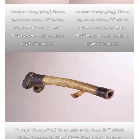
Trompe (rkang-gling), fémur,
Trompe (rkang-gling), fémur,
e
e
pigments, tissu, XIX
siècle,
pigments, tissu, XIX
siècle,
Chine, Province du Tibet,
Chine, Province du Tibet,
14x14x16 cm – coll. muséum,
14x14x16 cm – coll. muséum,
MHNT.ETH.AC.TI.2
MHNT.ETH.AC.TI.2
er
Trompe (rkang-gling), fémur, pigments, tissu, XIX
siècle,
Chine, Province du Tibet, 14x14x16 cm – coll. muséum,