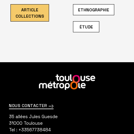
ARTICLE
ETHNOGRAPHIE
COLLECTIONS
ÉTUDE
En
savoir
plus
NOUS CONTACTER
35 allées Jules Guesde
31000
Toulouse
Tel :
+33567738484