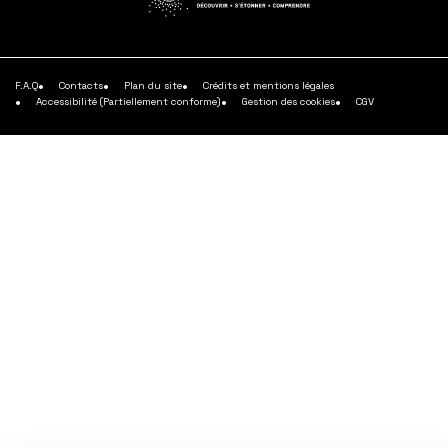
plus
plus
plus
En
savoir
plus
F.A.Q
Contacts
Plan du site
Crédits et mentions légales
Accessibilité (Partiellement conforme)
Gestion des cookies
CGV