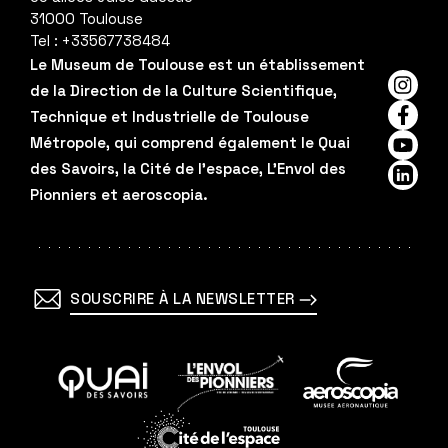
31000
Toulouse
Tel :
+33567738484
Le Museum de Toulouse est un établissement
de la Direction de la Culture Scientifique,
Insta
Technique et Industrielle de Toulouse
Faceb
Métropole, qui comprend également le Quai
YouTu
des Savoirs, la Cité de l'espace, L'Envol des
Linked
Pionniers et aeroscopia.
SOUSCRIRE À LA NEWSLETTER
En
En
En
savoir
savoir
savoir