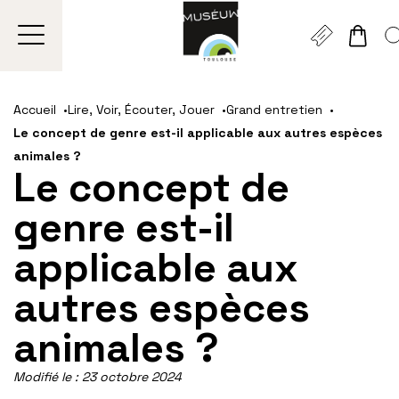
Gestion de vos préférences sur les cookies
Aller
Aller
Aller
Aller
Aller
au
à
à
au
au
Accueil
Lire, Voir, Écouter, Jouer
Grand entretien
contenu
la
la
pied
plan
Le concept de genre est-il applicable aux autres espèces
principal
navigation
recherche
de
du
animales ?
page
site
Le concept de
genre est-il
applicable aux
autres espèces
animales ?
Modifié le :
23 octobre 2024