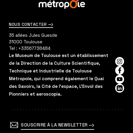
savoir
plus
NOUS CONTACTER
35 allées Jules Guesde
31000
Toulouse
Tel :
+33567738484
Le Museum de Toulouse est un établissement
de la Direction de la Culture Scientifique,
Insta
Technique et Industrielle de Toulouse
Faceb
Métropole, qui comprend également le Quai
YouTu
des Savoirs, la Cité de l'espace, L'Envol des
Linked
Pionniers et aeroscopia.
SOUSCRIRE À LA NEWSLETTER