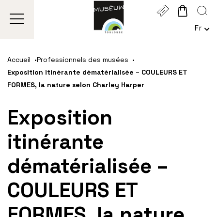
Gestion de vos préférences sur les cookies
Fr
Choi
Une
Aller
Aller
Aller
Aller
Aller
Lan
au
à
à
au
au
Act
Accueil
Professionnels des musées
contenu
la
la
pied
plan
:
Exposition itinérante dématérialisée – COULEURS ET
Fran
principal
navigation
recherche
de
du
FORMES, la nature selon Charley Harper
page
site
Exposition
itinérante
dématérialisée –
COULEURS ET
FORMES, la nature