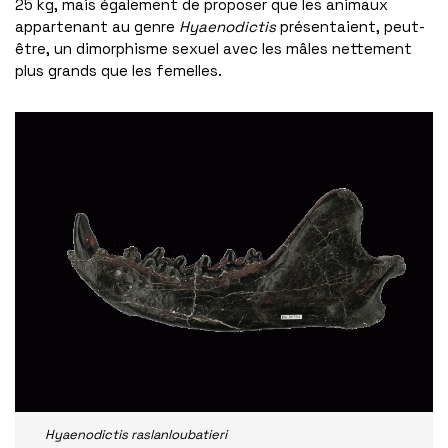
25 kg, mais également de proposer que les animaux
appartenant au genre
Hyaenodictis
présentaient, peut-
être, un dimorphisme sexuel avec les mâles nettement
plus grands que les femelles.
Hyaenodictis raslanloubatieri