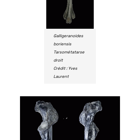
Galligeranoides
boriensis
Tarsométatarse
droit
Crédit : Yves
Laurent