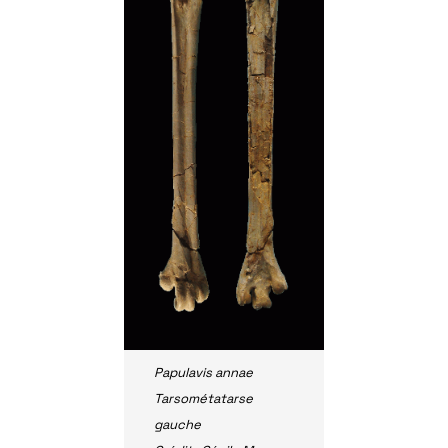
Papulavis annae
Tarsométatarse
gauche