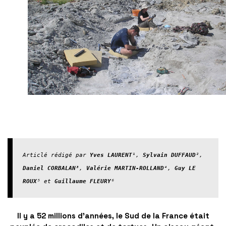
Articlé rédigé par 
Yves LAURENT
¹, 
Sylvain DUFFAUD
², 
Daniel CORBALAN
³,
 Valérie MARTIN-ROLLAND
⁴, 
Guy LE 
ROUX
⁵ et 
Guillaume FLEURY
⁶
Il y a 52 millions d’années, le Sud de la France était