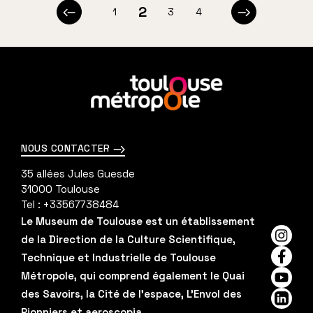
p
2
1
3
4
Page
Page
Page
Page
Page
Page
a
précédente
suivante
g
i
En
savoir
n
plus
a
NOUS CONTACTER
t
35 allées Jules Guesde
i
31000
Toulouse
Tel :
+33567738484
o
Le Museum de Toulouse est un établissement
de la Direction de la Culture Scientifique,
n
Insta
Technique et Industrielle de Toulouse
Faceb
Métropole, qui comprend également le Quai
YouTu
des Savoirs, la Cité de l'espace, L'Envol des
Linked
Pionniers et aeroscopia.