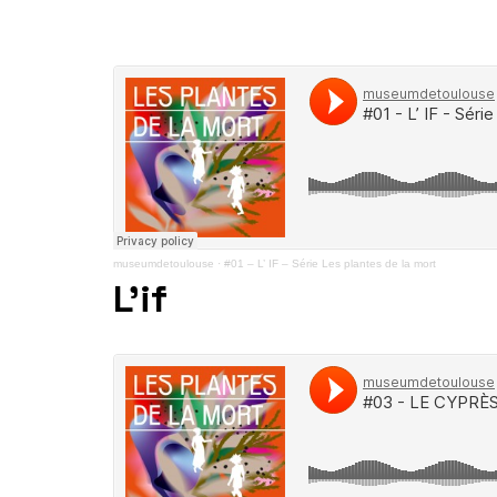
museumdetoulouse
·
#01 – L’ IF – Série Les plantes de la mort
L’if