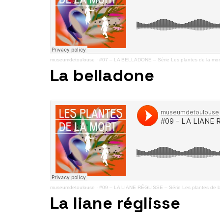
museumdetoulouse
·
#07 – LA BELLADONE – Série Les plantes de la mor
La belladone
museumdetoulouse
·
#09 – LA LIANE RÉGLISSE – Série Les plantes de l
La liane réglisse