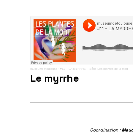
museumdetoulouse
·
#11 – LA MYRRHE – Série Les plantes de la mort
Le myrrhe
Coordination :
Maud