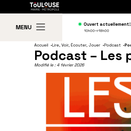
Gestion de vos préférences sur les cookies
Toulouse
métropole
Ouvert actuellement
T
MENU
10h00
18h00
Aller
Aller
Accueil
Lire, Voir, Écouter, Jouer
Podcast
Pod
Podcast – Les 
au
à
contenu
la
principal
navig
Modifié le :
4 février 2026