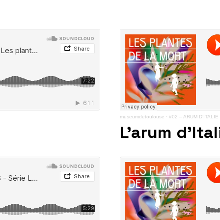
museumdetoulouse
·
#02 – ARUM D’ITALIE –
L’arum d’Ital