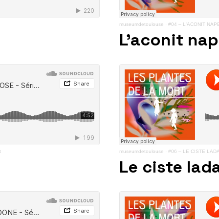
museumdetoulouse
·
#04 – L'ACONIT NAPEL
L’aconit nap
t
museumdetoulouse
·
#06 – LE CISTE LADAN
Le ciste lad