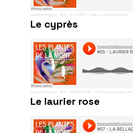
museumdetoulouse
·
#03 – LE CYPRÈS – Série Les plantes de la mort
Le cyprès
museumdetoulouse
·
#05 – LAURIER ROSE – Série Les plantes de la mor
Le laurier rose