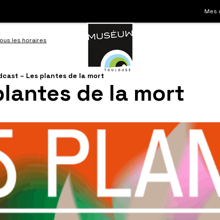
Mes 
ous les horaires
Aller
cast – Les plantes de la mort
plantes de la mort
à
la
ation
recherche