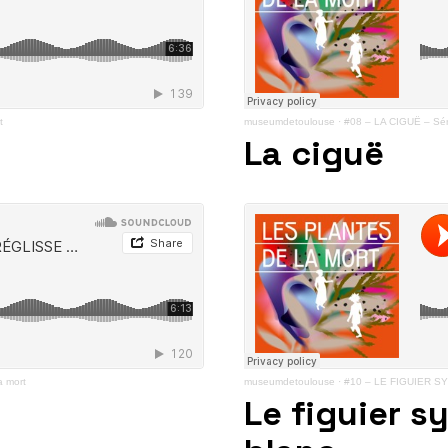
t
museumdetoulouse
·
#08 – LA CIGUË – Sér
La ciguë
a mort
museumdetoulouse
·
#10 – LE FIGUIER SY
Le figuier s