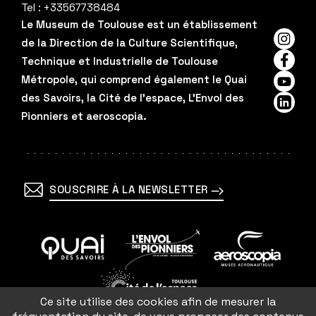
Tel :
+33567738484
o
Le Museum de Toulouse est un établissement
de la Direction de la Culture Scientifique,
n
Insta
Technique et Industrielle de Toulouse
Faceb
Métropole, qui comprend également le Quai
YouTu
des Savoirs, la Cité de l'espace, L'Envol des
Linked
Pionniers et aeroscopia.
SOUSCRIRE À LA NEWSLETTER
En
En
En
savoir
savoir
savoir
Ce site utilise des cookies afin de mesurer la
plus
plus
plus
En