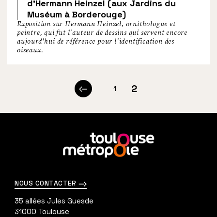
d’Hermann Heinzel (aux Jardins du
Muséum à Borderouge)
Exposition sur Hermann Heinzel, ornithologue et
peintre, qui fut l'auteur de dessins qui servent encore
aujourd'hui de référence pour l'identification des
oiseaux.
p
2
1
Page
Page
Page
a
précédente
g
i
En
savoir
n
plus
a
NOUS CONTACTER
t
35 allées Jules Guesde
i
31000
Toulouse