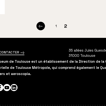
pagination
2
1
Page
Page
Page
précédente
35 allées Jules Guesd
 CONTACTER
31000
Toulouse
eum de Toulouse est un établissement de la Direction de la 
rielle de Toulouse Métropole, qui comprend également le Quai 
ers et aeroscopia.
agram
Facebook
YouTube
LinkedIn