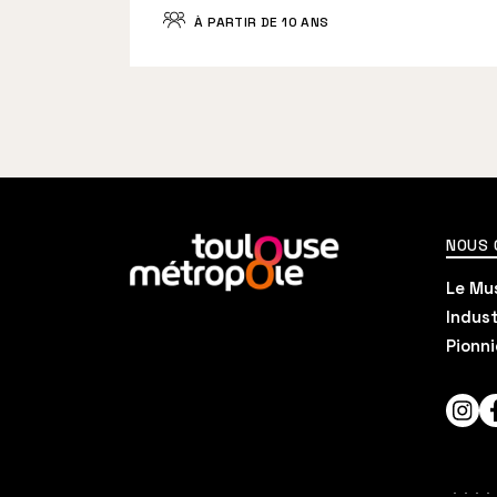
À PARTIR DE 10 ANS
En
NOUS
savoir
Le Mus
plus
Indust
Pionni
Inst