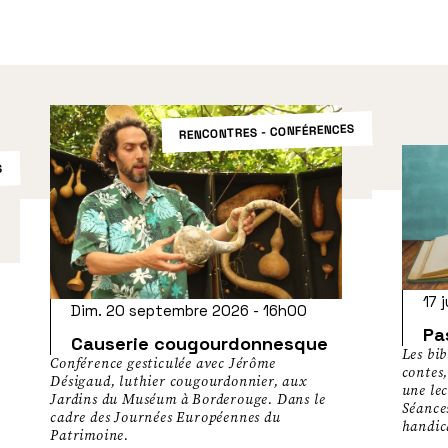
RENCONTRES - CONFÉRENCES
S
17 
Dim. 20 septembre 2026 - 16h00
Pa
Causerie cougourdonnesque
Les bib
Conférence gesticulée avec Jérôme
contes,
Désigaud, luthier cougourdonnier, aux
une lec
Jardins du Muséum à Borderouge. Dans le
Séances
cadre des Journées Européennes du
handic
Patrimoine.