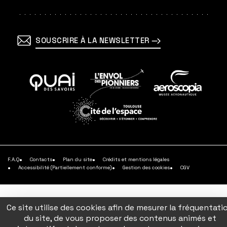
SOUSCRIRE À LA NEWSLETTER
En
En
En
savoir
savoir
savoir
plus
plus
plus
En
savoir
plus
F.A.Q
Contacts
Plan du site
Crédits et mentions légales
Accessibilité (Partiellement conforme)
Gestion des cookies
CGV
Ce site utilise des cookies afin de mesurer la fréquentati
du site, de vous proposer des contenus animés et