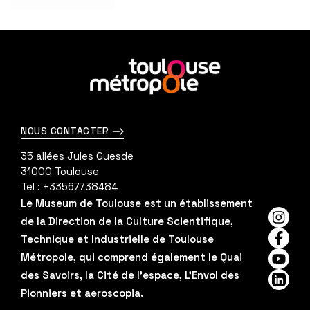
En
savoir
plus
NOUS CONTACTER
35 allées Jules Guesde
31000
Toulouse
Tel :
+33567738484
Le Museum de Toulouse est un établissement
de la Direction de la Culture Scientifique,
Insta
Technique et Industrielle de Toulouse
Faceb
Métropole, qui comprend également le Quai
YouTu
des Savoirs, la Cité de l'espace, L'Envol des
Linked
Pionniers et aeroscopia.