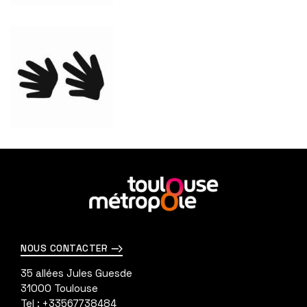
En
savoir
plus
NOUS CONTACTER
35 allées Jules Guesde
31000
Toulouse
Tel :
+33567738484