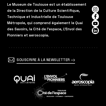
Le Museum de Toulouse est un établissement
de la Direction de la Culture Scientifique,
Insta
Technique et Industrielle de Toulouse
Faceb
Métropole, qui comprend également le Quai
YouTu
des Savoirs, la Cité de l'espace, L'Envol des
Linked
Pionniers et aeroscopia.
SOUSCRIRE À LA NEWSLETTER
En
En
En
savoir
savoir
savoir
plus
plus
plus
En