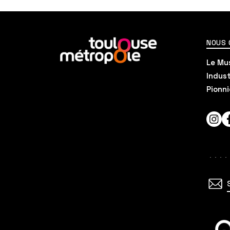
En
NOUS
savoir
Le Mus
plus
Indust
Pionni
Inst