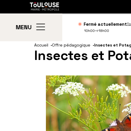
Gestion de vos préférences sur les cookies
Toulouse
métropole
Fermé actuellement
To
MENU
10h00
18h00
Aller
Aller
Accueil
Offre pédagogique
Insectes et Pota
Insectes et Po
au
à
contenu
la
principal
navig