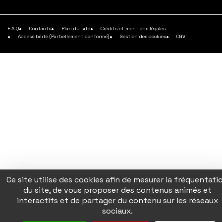
savoir
plus
F.A.Q
Contacts
Plan du site
Crédits et mentions légales
Accessibilité (Partiellement conforme)
Gestion des cookies
CGV
Ce site utilise des cookies afin de mesurer la fréquentati
du site, de vous proposer des contenus animés et
interactifs et de partager du contenu sur les réseaux
sociaux.