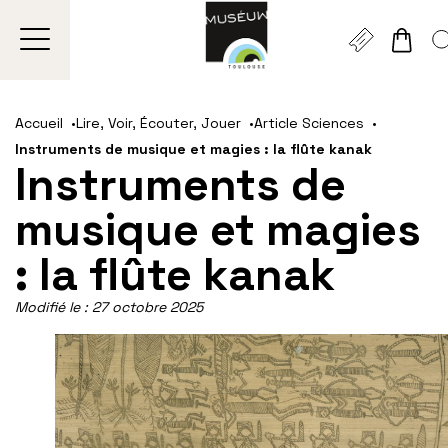
Gestion de vos préférences sur les cookies
Aller
Aller
Aller
Aller
Aller
au
à
à
au
au
Accueil
Lire, Voir, Écouter, Jouer
Article Sciences
contenu
la
la
pied
plan
Instruments de musique et magies : la flûte kanak
principal
navigation
recherche
de
du
Instruments de
page
site
musique et magies
: la flûte kanak
Modifié le :
27 octobre 2025