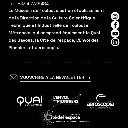
Tel :
+33567738484
Le Museum de Toulouse est un établissement
de la Direction de la Culture Scientifique,
Insta
Technique et Industrielle de Toulouse
Faceb
Métropole, qui comprend également le Quai
YouTu
des Savoirs, la Cité de l'espace, L'Envol des
Linked
Pionniers et aeroscopia.
SOUSCRIRE À LA NEWSLETTER
En
En
En
savoir
savoir
savoir
plus
plus
plus
En