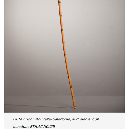
e
Flûte hndor, Nouvelle-Calédonie, XIX
siècle, coll.
muséum, ETH.AC.NC.155