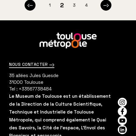
p
2
1
3
4
Page
Page
Page
Page
Page
Page
a
précédente
suivante
g
i
En
savoir
n
plus
a
NOUS CONTACTER
t
35 allées Jules Guesde
i
31000
Toulouse
Tel :
+33567738484
o
Le Museum de Toulouse est un établissement
de la Direction de la Culture Scientifique,
n
Insta
Technique et Industrielle de Toulouse
Faceb
Métropole, qui comprend également le Quai
YouTu
des Savoirs, la Cité de l'espace, L'Envol des
Linked
Pionniers et aeroscopia.