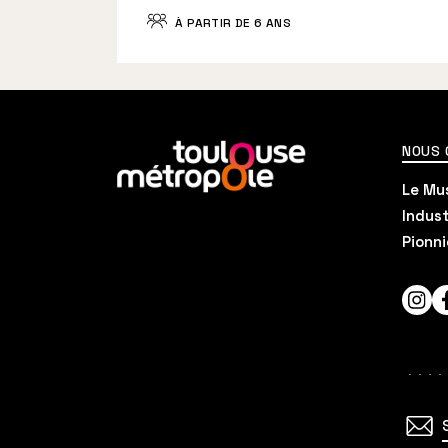
À PARTIR DE 6 ANS
En
NOUS
savoir
Le Mus
plus
Indust
Pionni
Inst