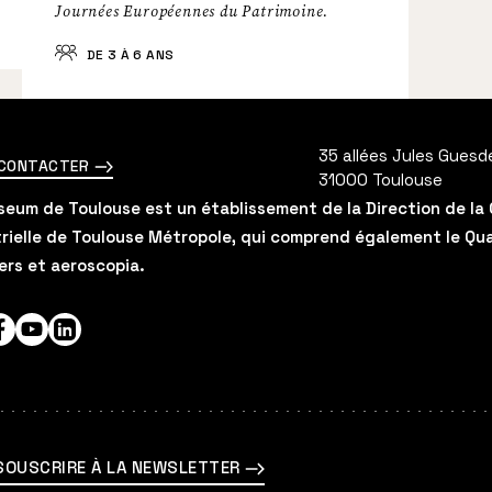
Journées Européennes du Patrimoine.
DE 3 À 6 ANS
35 allées Jules Guesd
 CONTACTER
31000
Toulouse
eum de Toulouse est un établissement de la Direction de la 
rielle de Toulouse Métropole, qui comprend également le Quai 
ers et aeroscopia.
agram
Facebook
YouTube
LinkedIn
SOUSCRIRE À LA NEWSLETTER