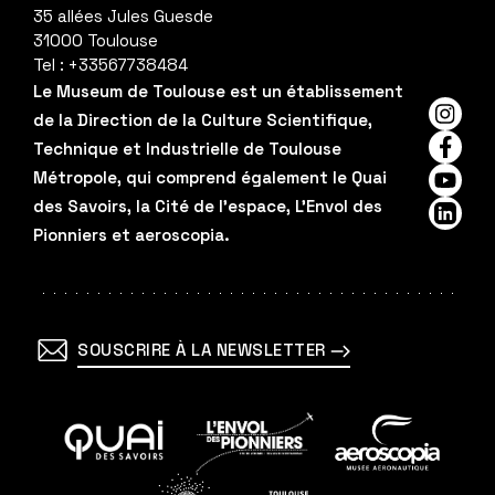
t
35 allées Jules Guesde
i
31000
Toulouse
Tel :
+33567738484
o
Le Museum de Toulouse est un établissement
de la Direction de la Culture Scientifique,
n
Insta
Technique et Industrielle de Toulouse
Faceb
Métropole, qui comprend également le Quai
YouTu
des Savoirs, la Cité de l'espace, L'Envol des
Linked
Pionniers et aeroscopia.
SOUSCRIRE À LA NEWSLETTER
En
En
En