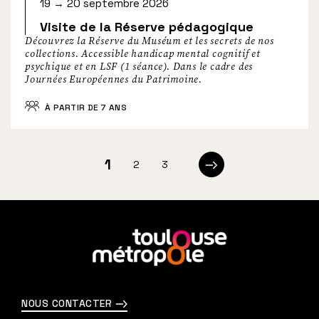
19 → 20 septembre 2026
Visite de la Réserve pédagogique
Découvrez la Réserve du Muséum et les secrets de nos
collections. Accessible handicap mental cognitif et
psychique et en LSF (1 séance). Dans le cadre des
Journées Européennes du Patrimoine.
À PARTIR DE 7 ANS
p
1
2
3
Page
Page
Page
Page
a
suivante
g
i
En
savoir
n
plus
a
NOUS CONTACTER