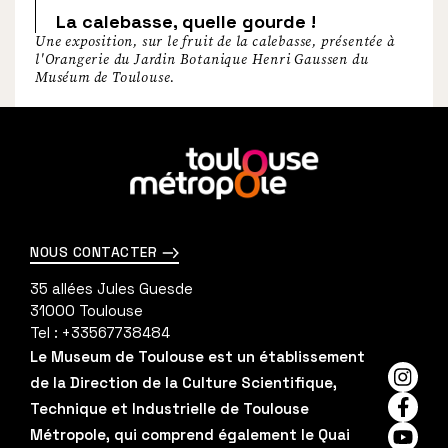
La calebasse, quelle gourde !
Une exposition, sur le fruit de la calebasse, présentée à
l'Orangerie du Jardin Botanique Henri Gaussen du
Muséum de Toulouse.
En
savoir
plus
NOUS CONTACTER
35 allées Jules Guesde
31000
Toulouse
Tel :
+33567738484
Le Museum de Toulouse est un établissement
de la Direction de la Culture Scientifique,
Insta
Technique et Industrielle de Toulouse
Faceb
Métropole, qui comprend également le Quai
YouTu